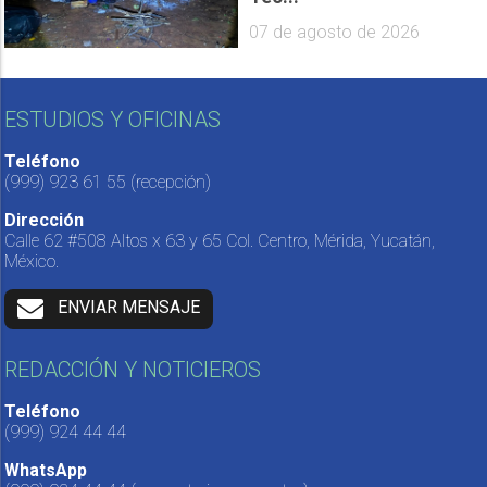
07 de agosto de 2026
ESTUDIOS Y OFICINAS
Teléfono
(999) 923 61 55
(recepción)
Dirección
Calle 62 #508 Altos x 63 y 65 Col. Centro, Mérida, Yucatán,
México.
ENVIAR MENSAJE
REDACCIÓN Y NOTICIEROS
Teléfono
(999) 924 44 44
WhatsApp