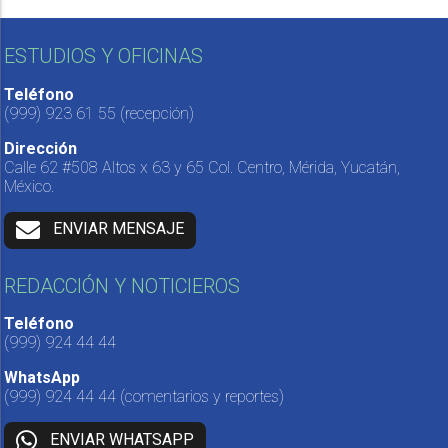
ESTUDIOS Y OFICINAS
Teléfono
(999) 923 61 55
(recepción)
Dirección
Calle 62 #508 Altos x 63 y 65 Col. Centro, Mérida, Yucatán,
México.
ENVIAR MENSAJE
REDACCIÓN Y NOTICIEROS
Teléfono
(999) 924 44 44
WhatsApp
(999) 924 44 44
(comentarios y reportes)
ENVIAR WHATSAPP