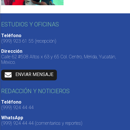
ESTUDIOS Y OFICINAS
Teléfono
(999) 923 61 55
(recepción)
Dirección
Calle 62 #508 Altos x 63 y 65 Col. Centro, Mérida, Yucatán,
México.
ENVIAR MENSAJE
REDACCIÓN Y NOTICIEROS
Teléfono
(999) 924 44 44
WhatsApp
(999) 924 44 44
(comentarios y reportes)