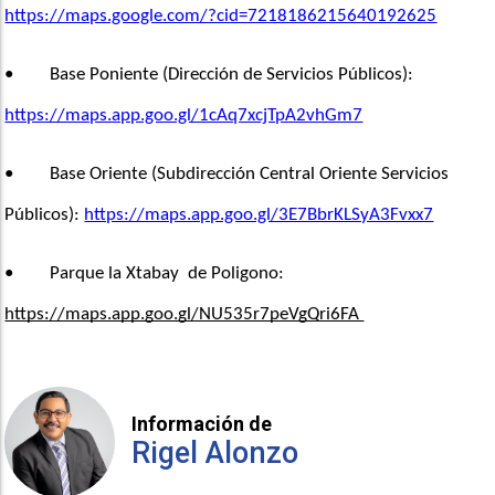
https://maps.google.com/?cid=7218186215640192625
•       
Base Poniente (Dirección de Servicios Públicos): 
https://maps.app.goo.gl/1cAq7xcjTpA2vhGm7
•       
Base Oriente (Subdirección Central Oriente Servicios 
Públicos): 
https://maps.app.goo.gl/3E7BbrKLSyA3Fvxx7
•       
Parque la Xtabay  de Poligono: 
https://maps.app.goo.gl/NU535r7peVgQri6FA 
Información de
Rigel Alonzo