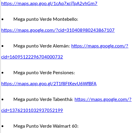
https://maps.app.goo.gl/1cAq7xcjTpA2vhGm7
•       
Mega punto Verde Montebello: 
https://maps.google.com/?cid=310408980243867107
•       
Mega punto Verde Alemán: 
https://maps.google.com/?
cid=16095122296704000732
•       
Mega punto Verde Pensiones: 
https://maps.app.goo.gl/2T1f8FtKevU6WfBFA
•       
Mega punto Verde Tabenthá: 
https://maps.google.com/?
cid=13762101032937052199
•       
Mega Punto Verde Walmart 60: 