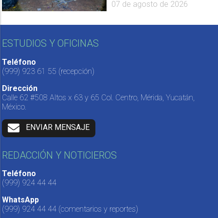
07 de agosto de 2026
ESTUDIOS Y OFICINAS
Teléfono
(999) 923 61 55
(recepción)
Dirección
Calle 62 #508 Altos x 63 y 65 Col. Centro, Mérida, Yucatán,
México.
ENVIAR MENSAJE
REDACCIÓN Y NOTICIEROS
Teléfono
(999) 924 44 44
WhatsApp
(999) 924 44 44
(comentarios y reportes)