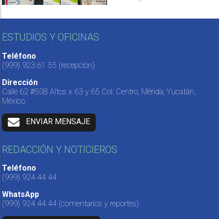
ESTUDIOS Y OFICINAS
Teléfono
(999) 923 61 55
(recepción)
Dirección
Calle 62 #508 Altos x 63 y 65 Col. Centro, Mérida, Yucatán,
México.
ENVIAR MENSAJE
REDACCIÓN Y NOTICIEROS
Teléfono
(999) 924 44 44
WhatsApp
(999) 924 44 44
(comentarios y reportes)