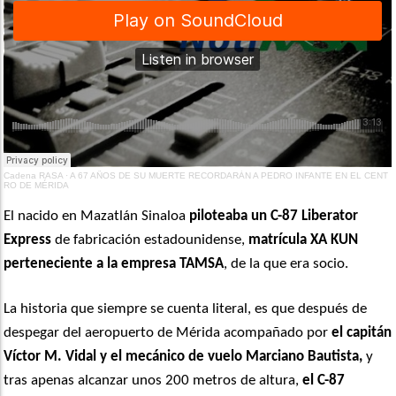
Cadena RASA
·
A 67 AÑOS DE SU MUERTE RECORDARÁN A PEDRO INFANTE EN EL CENT
RO DE MÉRIDA
El nacido en Mazatlán Sinaloa
piloteaba un C-87 Liberator
Express
de fabricación estadounidense,
matrícula XA KUN
perteneciente a la empresa TAMSA
, de la que era socio.
La historia que siempre se cuenta literal, es que después de
despegar del aeropuerto de Mérida acompañado por
el capitán
Víctor M. Vidal y el mecánico de vuelo Marciano Bautista,
y
tras apenas alcanzar unos 200 metros de altura,
el C-87