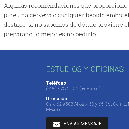
Algunas recomendaciones que proporcionó el 
pide una cerveza o cualquier bebida embotel
destape; si no sabemos de dónde proviene el
preparado lo mejor es no pedirlo.
ESTUDIOS Y OFICINAS
Teléfono
(999) 923 61 55
(recepción)
Dirección
Calle 62 #508 Altos x 63 y 65 Col. Centro,
México.
ENVIAR MENSAJE