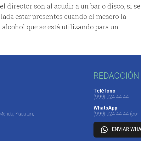
director son al acudir a un bar o disco, si se
lada estar presentes cuando el mesero la
 alcohol que se está utilizando para un
REDACCIÓN 
Teléfono
(999) 924 44 44
WhatsApp
 Mérida, Yucatán,
(999) 924 44 44
(come
ENVIAR WH