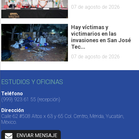
07 de agosto de 2026
Hay víctimas y
victimarios en las
invasiones en San José
Tec...
07 de agosto de 2026
ESTUDIOS Y OFICINAS
Teléfono
(999) 923 61 55
(recepción)
Dirección
Calle 62 #508 Altos x 63 y 65 Col. Centro, Mérida, Yucatán,
México.
ENVIAR MENSAJE