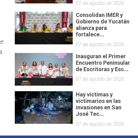
07 de agosto de 2026
Consolidan IMER y
Gobierno de Yucatán
alianza para
fortalece...
de
07 de agosto de 2026
a
Inauguran el Primer
Encuentro Peninsular
de Escritoras y Esc...
07 de agosto de 2026
Hay víctimas y
victimarios en las
invasiones en San
José Tec...
07 de agosto de 2026