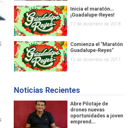
Inicia el maratón…
¡Guadalupe-Reyes!
12 de diciembre de 2018
5
Comienza el "Maratón
Guadalupe-Reyes"
12 de diciembre de 2017
Noticias Recientes
n
Abre Pilotaje de
drones nuevas
oportunidades a joven
s
emprend...