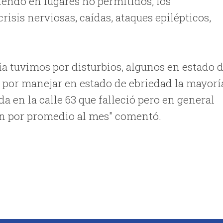
endo en lugares no permitidos, los
isis nerviosas, caídas, ataques epilépticos,
ía tuvimos por disturbios, algunos en estado 
7 por manejar en estado de ebriedad la mayorí
da en la calle 63 que falleció pero en general
an por promedio al mes" comentó.