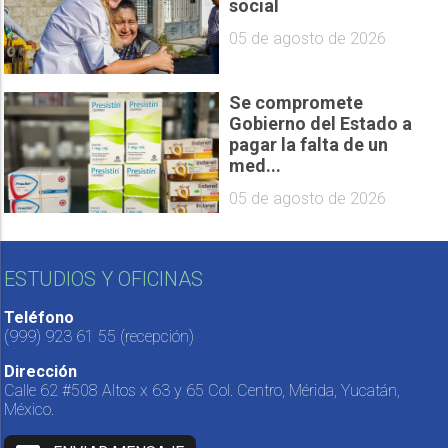
social
05 de agosto de 2026
Se compromete
Gobierno del Estado a
pagar la falta de un
med...
05 de agosto de 2026
ESTUDIOS Y OFICINAS
Teléfono
(999) 923 61 55
(recepción)
Dirección
Calle 62 #508 Altos x 63 y 65 Col. Centro, Mérida, Yucatán,
México.