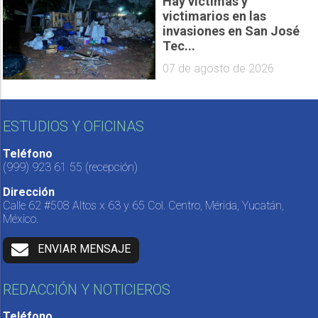
Hay víctimas y
victimarios en las
invasiones en San José
Tec...
07 de agosto de 2026
ESTUDIOS Y OFICINAS
Teléfono
(999) 923 61 55
(recepción)
Dirección
Calle 62 #508 Altos x 63 y 65 Col. Centro, Mérida, Yucatán,
México.
ENVIAR MENSAJE
REDACCIÓN Y NOTICIEROS
Teléfono