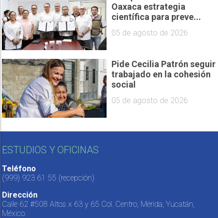
Oaxaca estrategia
científica para preve...
05 de agosto de 2026
Pide Cecilia Patrón seguir
trabajado en la cohesión
social
05 de agosto de 2026
ESTUDIOS Y OFICINAS
Teléfono
(999) 923 61 55
(recepción)
Dirección
Calle 62 #508 Altos x 63 y 65 Col. Centro, Mérida, Yucatán,
México.