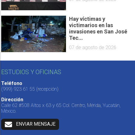
Hay víctimas y
victimarios en las
invasiones en San José
Tec...
07 de agosto de 2026
ESTUDIOS Y OFICINAS
Teléfono
(999) 923 61 55
(recepción)
Dirección
Calle 62 #508 Altos x 63 y 65 Col. Centro, Mérida, Yucatán,
México.
ENVIAR MENSAJE