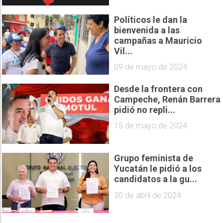
Políticos le dan la
bienvenida a las
campañas a Mauricio
Vil...
09 de mayo de 2024
Desde la frontera con
Campeche, Renán Barrera
pidió no repli...
15 de mayo de 2024
Grupo feminista de
Yucatán le pidió a los
candidatos a la gu...
30 de abril de 2024