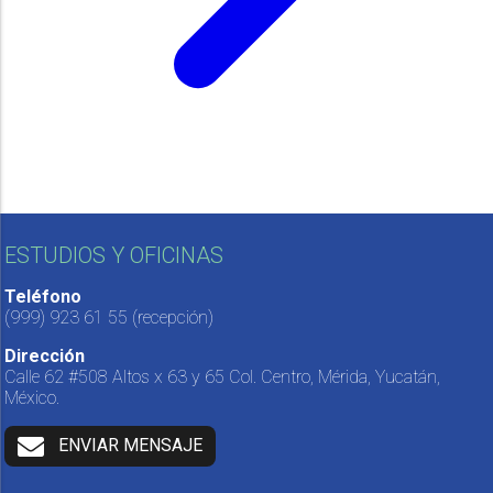
ESTUDIOS Y OFICINAS
Teléfono
(999) 923 61 55
(recepción)
Dirección
Calle 62 #508 Altos x 63 y 65 Col. Centro, Mérida, Yucatán,
México.
ENVIAR MENSAJE