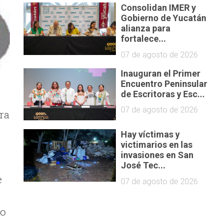
Consolidan IMER y
Gobierno de Yucatán
alianza para
fortalece...
07 de agosto de 2026
Inauguran el Primer
Encuentro Peninsular
de Escritoras y Esc...
07 de agosto de 2026
ra
Hay víctimas y
victimarios en las
invasiones en San
José Tec...
e
07 de agosto de 2026
do