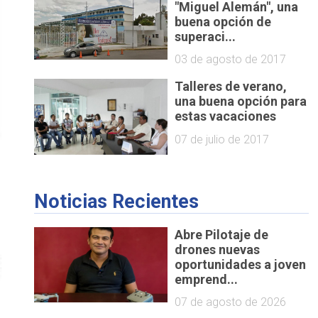
"Miguel Alemán", una
buena opción de
superaci...
03 de agosto de 2017
Talleres de verano,
una buena opción para
estas vacaciones
07 de julio de 2017
Noticias Recientes
Abre Pilotaje de
drones nuevas
oportunidades a joven
emprend...
07 de agosto de 2026