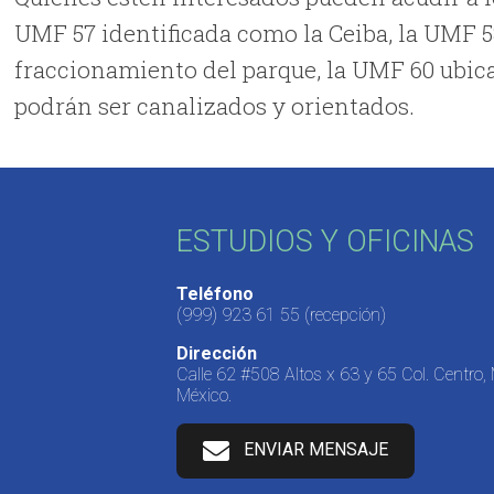
UMF 57 identificada como la Ceiba, la UMF 58
fraccionamiento del parque, la UMF 60 ubic
podrán ser canalizados y orientados.
ESTUDIOS Y OFICINAS
Teléfono
(999) 923 61 55
(recepción)
Dirección
Calle 62 #508 Altos x 63 y 65 Col. Centro,
México.
ENVIAR MENSAJE