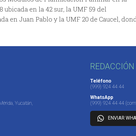
 ubicada en la 42 sur, la UMF 59 del
ada en Juan Pablo y la UMF 20 de Caucel, don
REDACCIÓN 
Teléfono
(999) 924 44 44
WhatsApp
 Mérida, Yucatán,
(999) 924 44 44
(come
ENVIAR WH