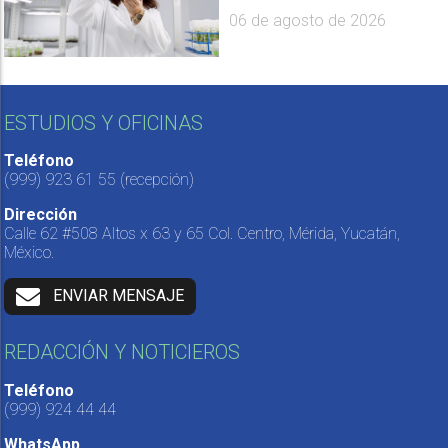
06 de agosto de 2026
ESTUDIOS Y OFICINAS
Teléfono
(999) 923 61 55
(recepción)
Dirección
Calle 62 #508 Altos x 63 y 65 Col. Centro, Mérida, Yucatán,
México.
ENVIAR MENSAJE
REDACCIÓN Y NOTICIEROS
Teléfono
(999) 924 44 44
WhatsApp