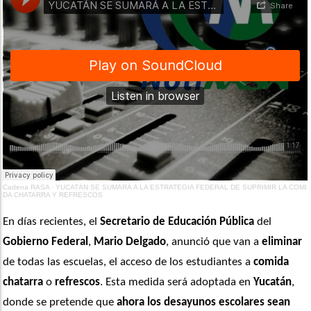
Cadena RASA
·
YUCATÁN SE SUMARÁ A LA ESTRATEGIA FEDERAL DE SUPRIMIR LA COMI
DA CHATARRA Y REFRESCOS
En días recientes, el 
Secretario de Educación Pública
 del 
Gobierno Federal
, 
Mario Delgado
, anunció que van a 
eliminar
de todas las escuelas, el acceso de los estudiantes a 
comida 
chatarra
 o 
refrescos
. Esta medida será adoptada en 
Yucatán
, 
donde se pretende que 
ahora los desayunos escolares sean 