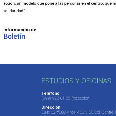
acción, un modelo que pone a las personas en el centro, que h
solidaridad”.
Información de
Boletín
ESTUDIOS Y OFICINAS
Teléfono
(999) 923 61 55
(recepción)
Dirección
Calle 62 #508 Altos x 63 y 65 Col. Centro,