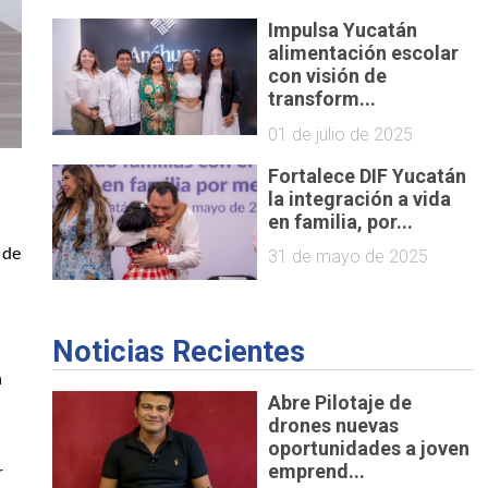
Impulsa Yucatán
alimentación escolar
con visión de
transform...
01 de julio de 2025
Fortalece DIF Yucatán
la integración a vida
en familia, por...
de 
31 de mayo de 2025
Noticias Recientes
 
Abre Pilotaje de
drones nuevas
oportunidades a joven
emprend...
 