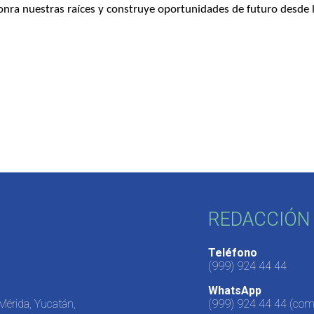
onra nuestras raíces y construye oportunidades de futuro desde l
REDACCIÓN 
Teléfono
(999) 924 44 44
WhatsApp
 Mérida, Yucatán,
(999) 924 44 44
(come