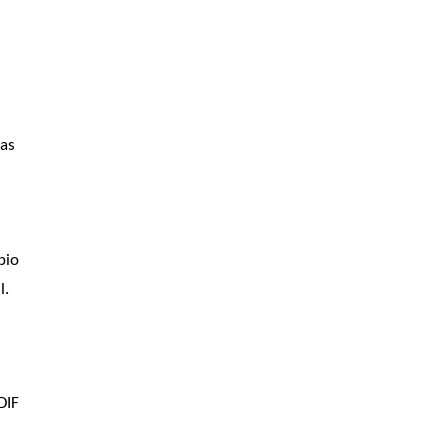
as 
io 
. 
IF 