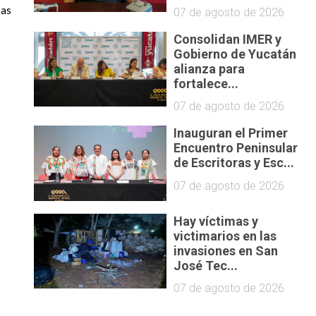
as 
07 de agosto de 2026
Consolidan IMER y
Gobierno de Yucatán
alianza para
fortalece...
07 de agosto de 2026
Inauguran el Primer
Encuentro Peninsular
de Escritoras y Esc...
07 de agosto de 2026
Hay víctimas y
victimarios en las
invasiones en San
José Tec...
07 de agosto de 2026