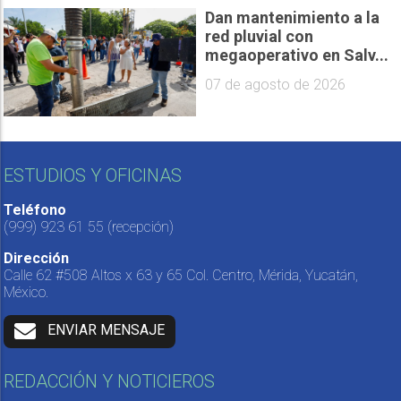
Dan mantenimiento a la
red pluvial con
megaoperativo en Salv...
07 de agosto de 2026
ESTUDIOS Y OFICINAS
Teléfono
(999) 923 61 55
(recepción)
Dirección
Calle 62 #508 Altos x 63 y 65 Col. Centro, Mérida, Yucatán,
México.
ENVIAR MENSAJE
REDACCIÓN Y NOTICIEROS