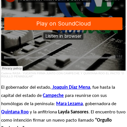
Cadena RASA
·
YUCATÁN FIRMA JUNTO CON CAMPECHE Y QUINTANA ROO EL PACTO "O
RGULLO PENINSULAR"
El gobernador del estado,
 Joaquín Díaz Mena
, fue hasta la 
capital del estado de 
Campeche
 para reunirse con sus 
homólogas de la península: 
Mara Lezama
, gobernadora de 
Quintana Roo
 y la anfitriona 
Layda Sansores
. El encuentro tuvo 
como intención firmar un nuevo pacto llamado 
“Orgullo 