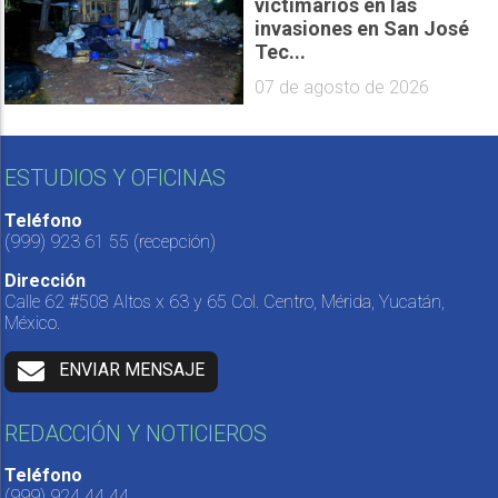
victimarios en las
invasiones en San José
Tec...
07 de agosto de 2026
ESTUDIOS Y OFICINAS
Teléfono
(999) 923 61 55
(recepción)
Dirección
Calle 62 #508 Altos x 63 y 65 Col. Centro, Mérida, Yucatán,
México.
ENVIAR MENSAJE
REDACCIÓN Y NOTICIEROS
Teléfono
(999) 924 44 44