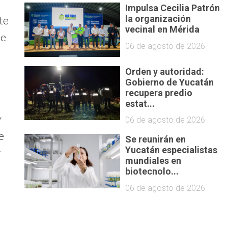
Impulsa Cecilia Patrón
te
la organización
vecinal en Mérida
te
06 de agosto de 2026
Orden y autoridad:
Gobierno de Yucatán
recupera predio
estat...
y
06 de agosto de 2026
e
Se reunirán en
Yucatán especialistas
y
mundiales en
biotecnolo...
06 de agosto de 2026