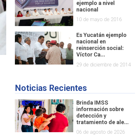
ejemplo a nivel
nacional
10 de mayo de 2016
Es Yucatán ejemplo
nacional en
reinserción social:
Víctor Ca...
29 de diciembre de 2014
Noticias Recientes
Brinda IMSS
información sobre
detección y
tratamiento de ale...
06 de agosto de 2026