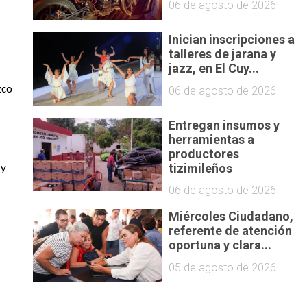
06 de agosto de 2026
Inician inscripciones a
talleres de jarana y
jazz, en El Cuy...
co 
06 de agosto de 2026
Entregan insumos y
herramientas a
productores
tizimileños
y 
06 de agosto de 2026
Miércoles Ciudadano,
referente de atención
oportuna y clara...
05 de agosto de 2026