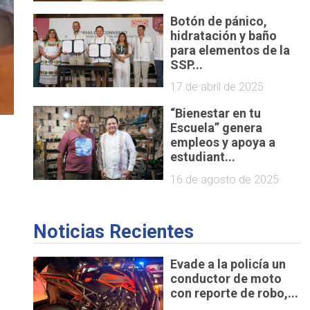
Botón de pánico,
hidratación y baño
para elementos de la
SSP...
17 de abril de 2025
“Bienestar en tu
Escuela” genera
empleos y apoya a
estudiant...
16 de agosto de 2025
Noticias Recientes
Evade a la policía un
conductor de moto
con reporte de robo,...