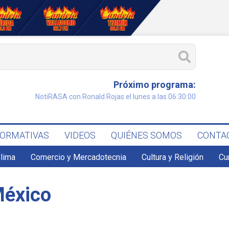
Próximo programa:
NotiRASA con Ronald Rojas el lunes a las 06:30:00
FORMATIVAS
VIDEOS
QUIÉNES SOMOS
CONTA
lima
Comercio y Mercadotecnia
Cultura y Religión
Cu
México