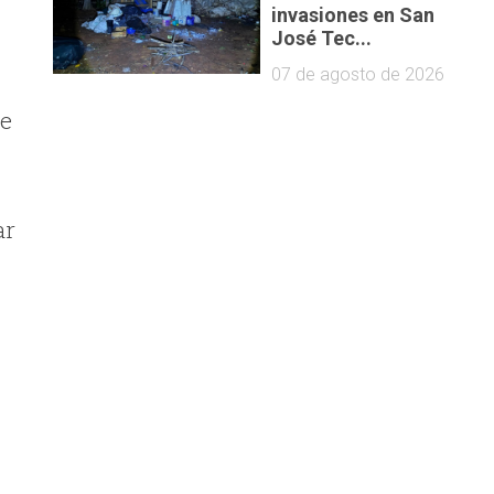
invasiones en San
José Tec...
07 de agosto de 2026
te
ar