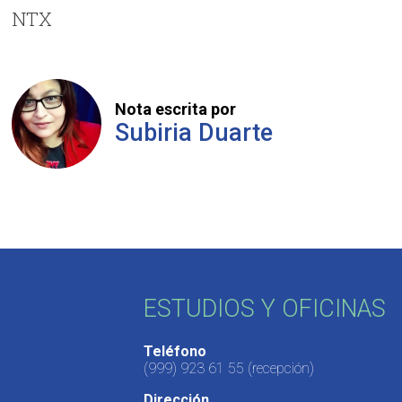
NTX
Nota escrita por
Subiria Duarte
ESTUDIOS Y OFICINAS
Teléfono
(999) 923 61 55
(recepción)
Dirección