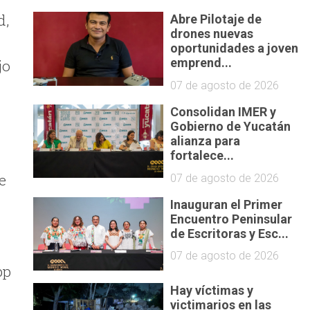
d,
Abre Pilotaje de
drones nuevas
oportunidades a joven
emprend...
jo
07 de agosto de 2026
Consolidan IMER y
Gobierno de Yucatán
alianza para
fortalece...
e
07 de agosto de 2026
Inauguran el Primer
Encuentro Peninsular
de Escritoras y Esc...
07 de agosto de 2026
pp
Hay víctimas y
victimarios en las