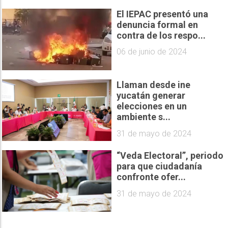
El IEPAC presentó una
denuncia formal en
contra de los respo...
06 de junio de 2024
Llaman desde ine
yucatán generar
elecciones en un
ambiente s...
31 de mayo de 2024
“Veda Electoral”, periodo
para que ciudadanía
confronte ofer...
31 de mayo de 2024