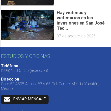
Hay víctimas y
victimarios en las
invasiones en San José
Tec...
07 de agosto de 2026
ESTUDIOS Y OFICINAS
Teléfono
(999) 923 61 55
(recepción)
Dirección
Calle 62 #508 Altos x 63 y 65 Col. Centro, Mérida, Yucatán,
México.
ENVIAR MENSAJE