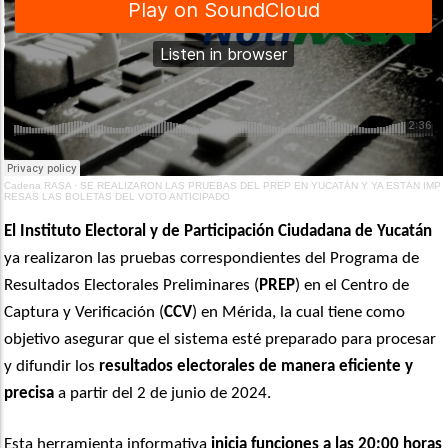
Cadena RASA
·
SE REALIZARON LAS PRUEBAS DEL PREP EN YUCATÁN Y YA ESTÁN IMP
RESAS LAS BOLETAS DEL VOTO ANTICIPADO
El Instituto Electoral y de Participación Ciudadana de Yucatán
ya realizaron las pruebas correspondientes del Programa de
Resultados Electorales Preliminares (
PREP
) en el Centro de
Captura y Verificación (
CCV
) en Mérida, la cual tiene como
objetivo asegurar que el sistema esté preparado para procesar
y difundir los
resultados electorales de manera eficiente y
precisa
a partir del 2 de junio de 2024.
Esta herramienta informativa
inicia funciones a las 20:00 horas