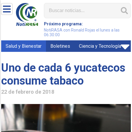
Próximo programa:
NotiRASA con Ronald Rojas el lunes a las
06:30:00
Salud y Bienestar
Boletines
Ciencia y Tecnología
Uno de cada 6 yucatecos
consume tabaco
22 de febrero de 2018