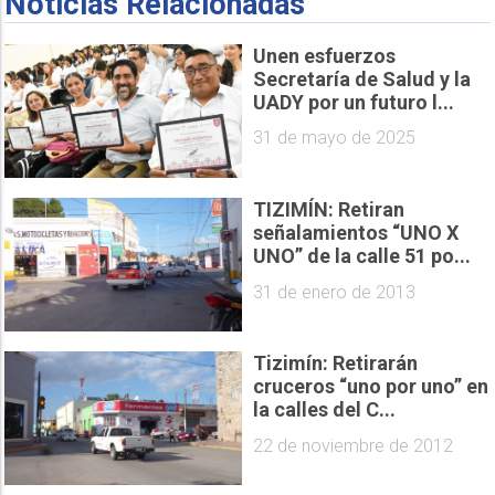
Noticias Relacionadas
Unen esfuerzos
Secretaría de Salud y la
UADY por un futuro l...
31 de mayo de 2025
TIZIMÍN: Retiran
señalamientos “UNO X
UNO” de la calle 51 po...
31 de enero de 2013
Tizimín: Retirarán
cruceros “uno por uno” en
la calles del C...
22 de noviembre de 2012