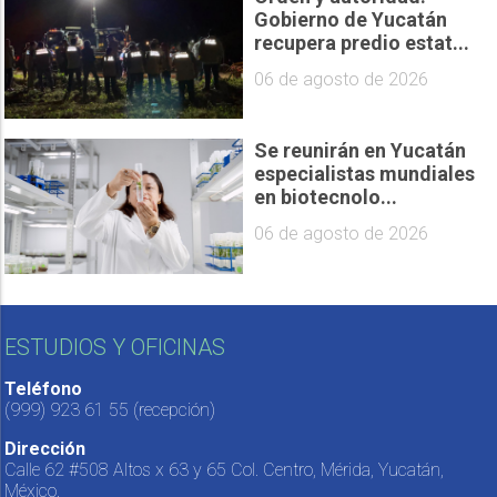
Gobierno de Yucatán
recupera predio estat...
06 de agosto de 2026
Se reunirán en Yucatán
especialistas mundiales
en biotecnolo...
06 de agosto de 2026
ESTUDIOS Y OFICINAS
Teléfono
(999) 923 61 55
(recepción)
Dirección
Calle 62 #508 Altos x 63 y 65 Col. Centro, Mérida, Yucatán,
México.