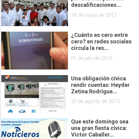
descalificaciones...
18 de mayo de 2012
¿Cuánto es cero entre
cero? en redes sociales
circula la res...
01 de julio de 2015
Una obligación cívica
rendir cuentas: Heyder
Zetina Rodrígue...
20 de agosto de 2013
Que este domingo sea
una gran fiesta cívica:
Victor Caballer...