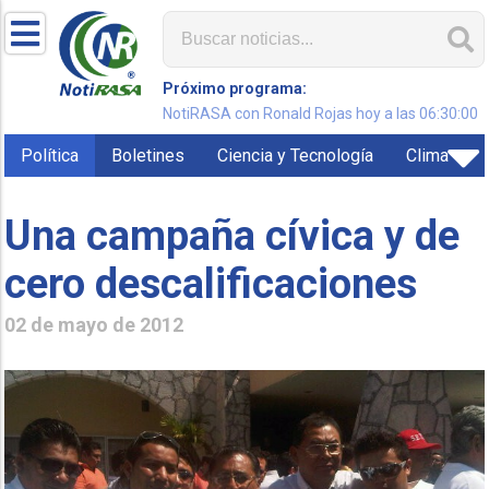
Próximo programa:
NotiRASA con Ronald Rojas hoy a las 06:30:00
Política
Boletines
Ciencia y Tecnología
Clima
Una campaña cívica y de
02 de mayo de 2012