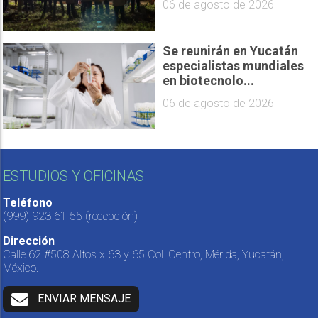
06 de agosto de 2026
Se reunirán en Yucatán
especialistas mundiales
en biotecnolo...
06 de agosto de 2026
ESTUDIOS Y OFICINAS
Teléfono
(999) 923 61 55
(recepción)
Dirección
Calle 62 #508 Altos x 63 y 65 Col. Centro, Mérida, Yucatán,
México.
ENVIAR MENSAJE