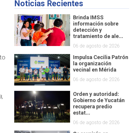
Noticias Recientes
Brinda IMSS
información sobre
detección y
tratamiento de ale...
06 de agosto de 2026
to
Impulsa Cecilia Patrón
la organización
vecinal en Mérida
06 de agosto de 2026
Orden y autoridad:
a,
Gobierno de Yucatán
recupera predio
estat...
06 de agosto de 2026