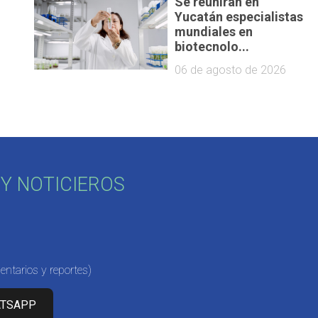
Se reunirán en
Yucatán especialistas
mundiales en
biotecnolo...
06 de agosto de 2026
Y NOTICIEROS
ntarios y reportes)
ATSAPP