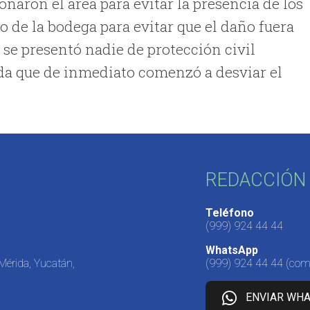
aron el área para evitar la presencia de los
o de la bodega para evitar que el daño fuera
 se presentó nadie de protección civil
ida que de inmediato comenzó a desviar el
REDACCIÓN 
Teléfono
(999) 924 44 44
WhatsApp
 Mérida, Yucatán,
(999) 924 44 44
(come
ENVIAR WH