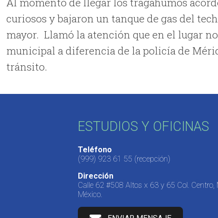
Al momento de llegar los tragahumos acordon
curiosos y bajaron un tanque de gas del tech
mayor. Llamó la atención que en el lugar no
municipal a diferencia de la policía de Mér
tránsito.
ESTUDIOS Y OFICINAS
Teléfono
(999) 923 61 55
(recepción)
Dirección
Calle 62 #508 Altos x 63 y 65 Col. Centro,
México.