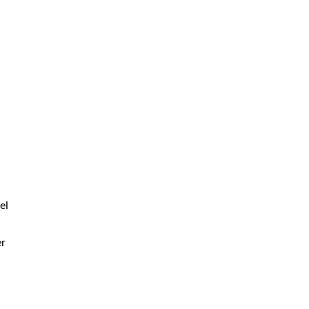
el
er