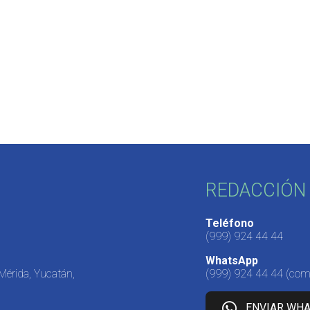
REDACCIÓN 
Teléfono
(999) 924 44 44
WhatsApp
 Mérida, Yucatán,
(999) 924 44 44
(come
ENVIAR WH