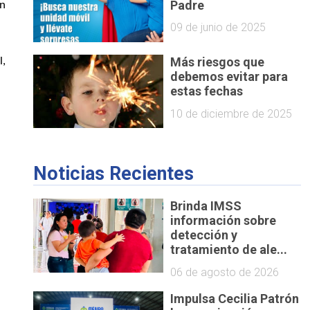
Padre
en
09 de junio de 2025
Más riesgos que
l,
debemos evitar para
estas fechas
10 de diciembre de 2025
Noticias Recientes
Brinda IMSS
información sobre
detección y
tratamiento de ale...
06 de agosto de 2026
Impulsa Cecilia Patrón