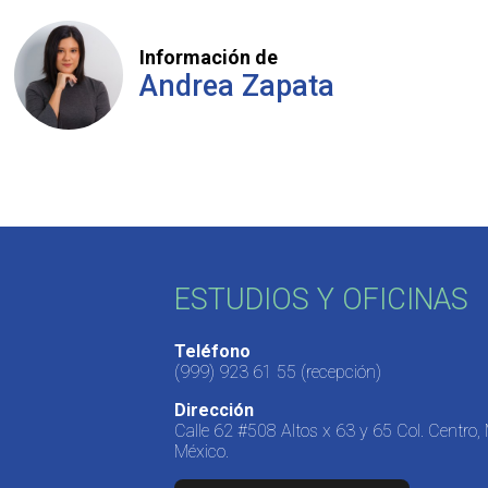
Información de
Andrea Zapata
ESTUDIOS Y OFICINAS
Teléfono
(999) 923 61 55
(recepción)
Dirección
Calle 62 #508 Altos x 63 y 65 Col. Centro,
México.