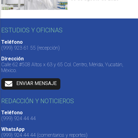
ESTUDIOS Y OFICINAS
Teléfono
(999) 923 61 55
(recepción)
Dirección
Calle 62 #508 Altos x 63 y 65 Col. Centro, Mérida, Yucatán,
México.
ENVIAR MENSAJE
REDACCIÓN Y NOTICIEROS
Teléfono
(999) 924 44 44
WhatsApp
(999) 924 44 44
(comentarios y reportes)