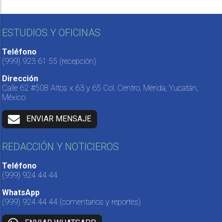
ESTUDIOS Y OFICINAS
Teléfono
(999) 923 61 55
(recepción)
Dirección
Calle 62 #508 Altos x 63 y 65 Col. Centro, Mérida, Yucatán,
México.
ENVIAR MENSAJE
REDACCIÓN Y NOTICIEROS
Teléfono
(999) 924 44 44
WhatsApp
(999) 924 44 44
(comentarios y reportes)