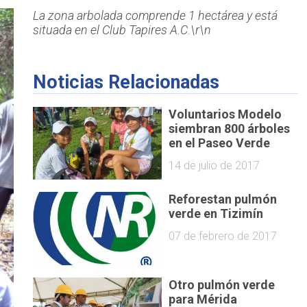
La zona arbolada comprende 1 hectárea y está
situada en el Club Tapires A.C.\r\n
Noticias Relacionadas
Voluntarios Modelo
siembran 800 árboles
en el Paseo Verde
14 de julio de 2017
Reforestan pulmón
verde en Tizimín
07 de febrero de 2017
Otro pulmón verde
para Mérida