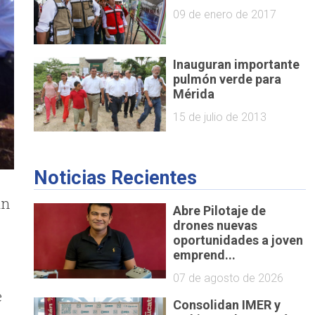
09 de enero de 2017
Inauguran importante
pulmón verde para
Mérida
15 de julio de 2013
Noticias Recientes
án
Abre Pilotaje de
drones nuevas
oportunidades a joven
emprend...
07 de agosto de 2026
e
Consolidan IMER y