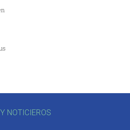
en
us
Y NOTICIEROS