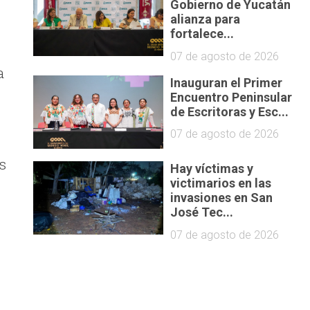
Gobierno de Yucatán
alianza para
fortalece...
07 de agosto de 2026
a
Inauguran el Primer
Encuentro Peninsular
de Escritoras y Esc...
07 de agosto de 2026
s
Hay víctimas y
victimarios en las
invasiones en San
José Tec...
07 de agosto de 2026