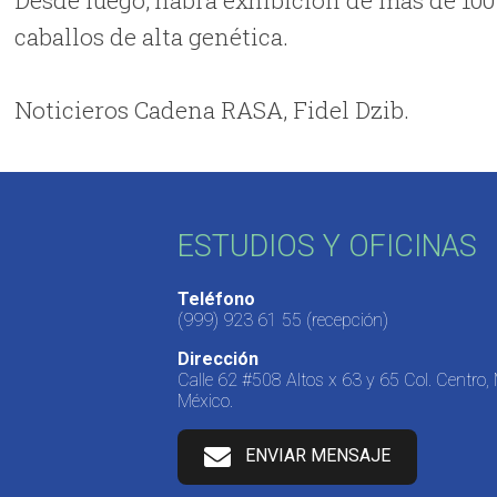
caballos de alta genética.
Noticieros Cadena RASA, Fidel Dzib.
ESTUDIOS Y OFICINAS
Teléfono
(999) 923 61 55
(recepción)
Dirección
Calle 62 #508 Altos x 63 y 65 Col. Centro,
México.
ENVIAR MENSAJE