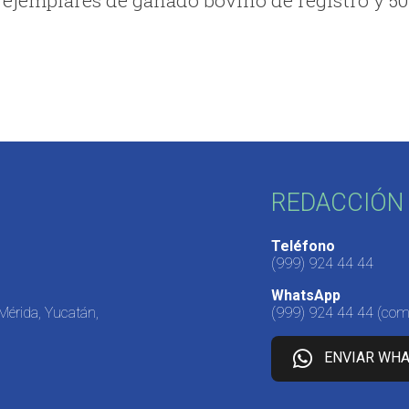
REDACCIÓN 
Teléfono
(999) 924 44 44
WhatsApp
 Mérida, Yucatán,
(999) 924 44 44
(come
ENVIAR WH