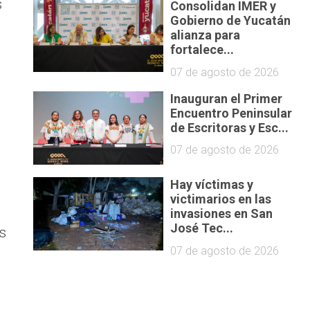
s
Consolidan IMER y
Gobierno de Yucatán
alianza para
fortalece...
07 de agosto de 2026
Inauguran el Primer
Encuentro Peninsular
de Escritoras y Esc...
07 de agosto de 2026
Hay víctimas y
victimarios en las
invasiones en San
José Tec...
s
07 de agosto de 2026