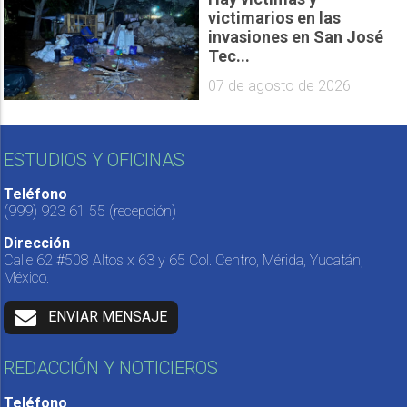
victimarios en las
invasiones en San José
Tec...
07 de agosto de 2026
ESTUDIOS Y OFICINAS
Teléfono
(999) 923 61 55
(recepción)
Dirección
Calle 62 #508 Altos x 63 y 65 Col. Centro, Mérida, Yucatán,
México.
ENVIAR MENSAJE
REDACCIÓN Y NOTICIEROS
Teléfono