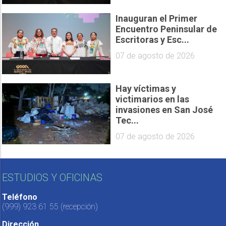
Inauguran el Primer
Encuentro Peninsular de
Escritoras y Esc...
07 de agosto de 2026
Hay víctimas y
victimarios en las
invasiones en San José
Tec...
07 de agosto de 2026
ESTUDIOS Y OFICINAS
Teléfono
(999) 923 61 55
(recepción)
Dirección