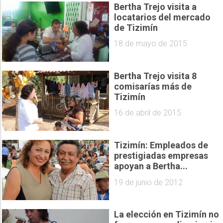
Bertha Trejo visita a
locatarios del mercado
de Tizimín
18 de mayo de 2015
Bertha Trejo visita 8
comisarías más de
Tizimín
16 de abril de 2015
Tizimín: Empleados de
prestigiadas empresas
apoyan a Bertha...
19 de junio de 2012
La elección en Tizimín no