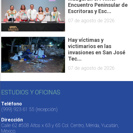
Encuentro Peninsular de
Escritoras y Esc...
07 de agosto de 2026
Hay víctimas y
victimarios en las
invasiones en San José
Tec...
07 de agosto de 2026
ESTUDIOS Y OFICINAS
Teléfono
(999) 923 61 55
(recepción)
Dirección
Calle 62 #508 Altos x 63 y 65 Col. Centro, Mérida, Yucatán,
México.