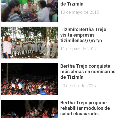
de Tizimín
18 de mayo de 2015
Tizimín: Bertha Trejo
visita empresas
tizimileñas\r\n\r\n
11 de junio de 2012
Bertha Trejo conquista
más almas en comisarías
de Tizimín
20 de abril de 2015
Bertha Trejo propone
rehabilitar módulos de
salud clausurado...