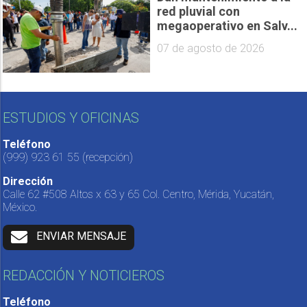
red pluvial con
megaoperativo en Salv...
07 de agosto de 2026
ESTUDIOS Y OFICINAS
Teléfono
(999) 923 61 55
(recepción)
Dirección
Calle 62 #508 Altos x 63 y 65 Col. Centro, Mérida, Yucatán,
México.
ENVIAR MENSAJE
REDACCIÓN Y NOTICIEROS
Teléfono