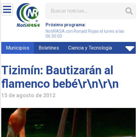
Próximo programa:
NotiRASA con Ronald Rojas el lunes a las
06:30:00
Municipios
Boletines
Ciencia y Tecnología
Tizimín: Bautizarán al
flamenco bebé\r\n\r\n
15 de agosto de 2012