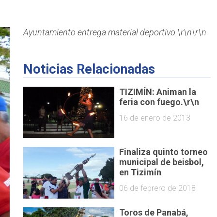
Ayuntamiento entrega material deportivo.\r\n\r\n
Noticias Relacionadas
TIZIMÍN: Animan la
feria con fuego.\r\n
16 de enero de 2013
Finaliza quinto torneo
municipal de beisbol,
en Tizimín
06 de febrero de 2018
Toros de Panabá,