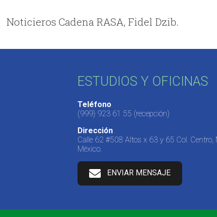
Noticieros Cadena RASA, Fidel Dzib.
ESTUDIOS Y OFICINAS
Teléfono
(999) 923 61 55
(recepción)
Dirección
Calle 62 #508 Altos x 63 y 65 Col. Centro,
México.
ENVIAR MENSAJE