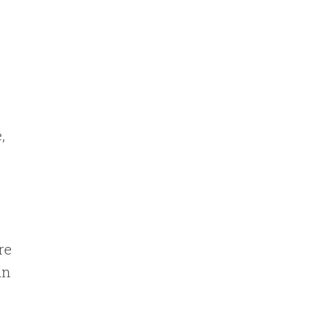
,
re
an