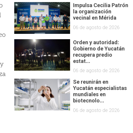
o
Impulsa Cecilia Patrón
la organización
l
vecinal en Mérida
06 de agosto de 2026
neo
Orden y autoridad:
Gobierno de Yucatán
recupera predio
estat...
 y
06 de agosto de 2026
za
Se reunirán en
Yucatán especialistas
mundiales en
biotecnolo...
06 de agosto de 2026