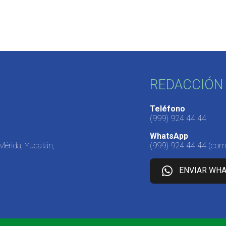
REDACCIÓN 
Teléfono
(999) 924 44 44
WhatsApp
 Mérida, Yucatán,
(999) 924 44 44
(come
ENVIAR WH