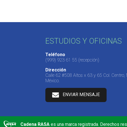
ESTUDIOS Y OFICINAS
Teléfono
(999) 923 61 55
(recepción)
Dirección
Calle 62 #508 Altos x 63 y 65 Col. Centro,
México.
ENVIAR MENSAJE
Cadena RASA
es una marca registrada. Derechos re