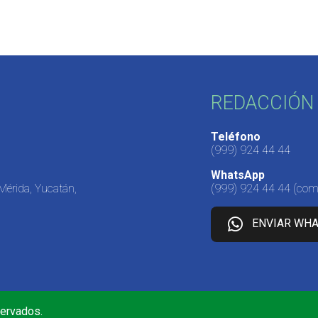
REDACCIÓN 
Teléfono
(999) 924 44 44
WhatsApp
 Mérida, Yucatán,
(999) 924 44 44
(come
ENVIAR WH
servados.