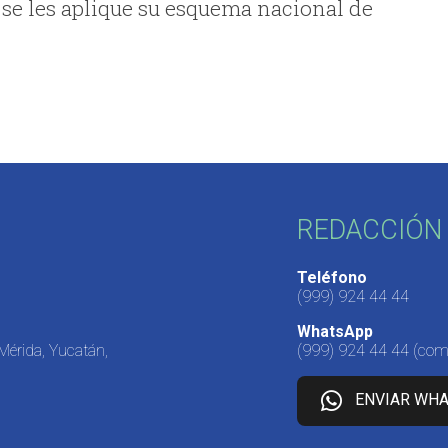
e se les aplique su esquema nacional de
REDACCIÓN 
Teléfono
(999) 924 44 44
WhatsApp
 Mérida, Yucatán,
(999) 924 44 44
(come
ENVIAR WH