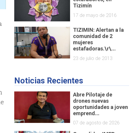
Tizimín
17 de mayo de 2016
a
TIZIMIN: Alertan a la
comunidad de 2
mujeres
estafadoras.\r\...
23 de julio de 2013
Noticias Recientes
n
Abre Pilotaje de
de
drones nuevas
oportunidades a joven
emprend...
07 de agosto de 2026