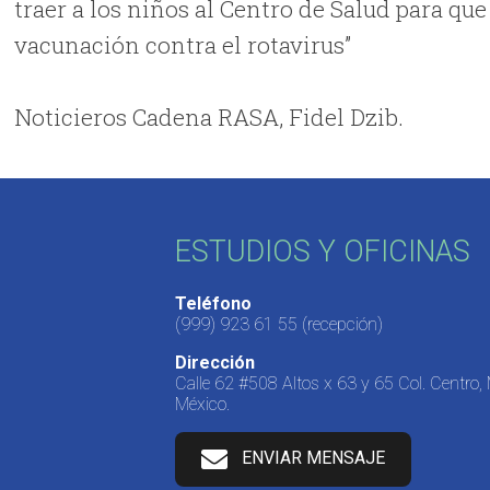
traer a los niños al Centro de Salud para qu
vacunación contra el rotavirus”
Noticieros Cadena RASA, Fidel Dzib.
ESTUDIOS Y OFICINAS
Teléfono
(999) 923 61 55
(recepción)
Dirección
Calle 62 #508 Altos x 63 y 65 Col. Centro,
México.
ENVIAR MENSAJE