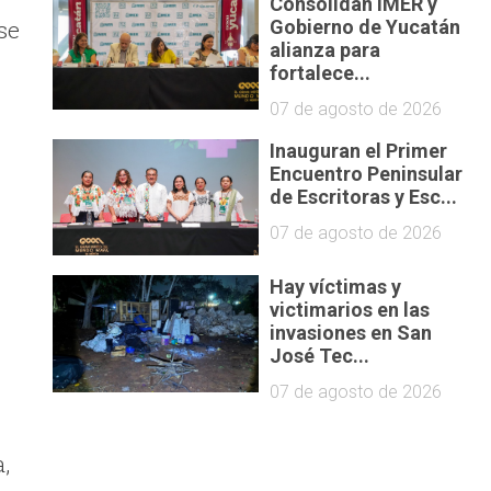
Consolidan IMER y
se
Gobierno de Yucatán
alianza para
fortalece...
07 de agosto de 2026
Inauguran el Primer
Encuentro Peninsular
de Escritoras y Esc...
07 de agosto de 2026
Hay víctimas y
victimarios en las
invasiones en San
José Tec...
07 de agosto de 2026
,