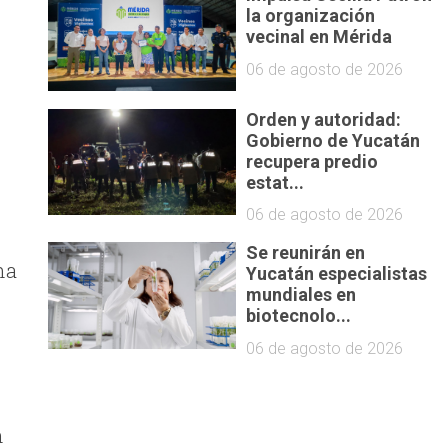
la organización
vecinal en Mérida
06 de agosto de 2026
Orden y autoridad:
Gobierno de Yucatán
recupera predio
estat...
06 de agosto de 2026
Se reunirán en
na
Yucatán especialistas
mundiales en
biotecnolo...
06 de agosto de 2026
n