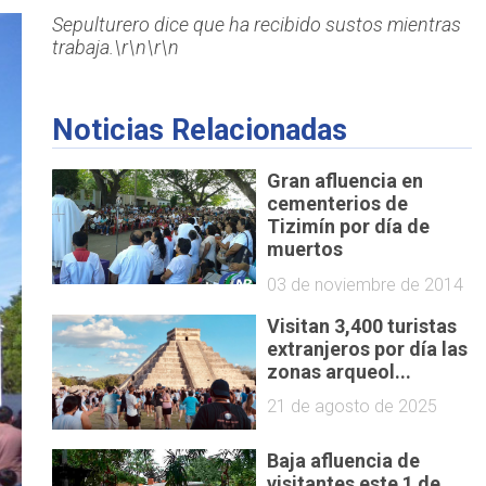
Sepulturero dice que ha recibido sustos mientras
trabaja.\r\n\r\n
Noticias Relacionadas
Gran afluencia en
cementerios de
Tizimín por día de
muertos
03 de noviembre de 2014
Visitan 3,400 turistas
extranjeros por día las
zonas arqueol...
21 de agosto de 2025
Baja afluencia de
visitantes este 1 de