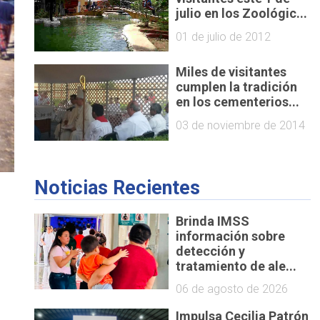
julio en los Zoológic...
01 de julio de 2012
Miles de visitantes
cumplen la tradición
en los cementerios...
03 de noviembre de 2014
Noticias Recientes
Brinda IMSS
información sobre
detección y
tratamiento de ale...
06 de agosto de 2026
Impulsa Cecilia Patrón