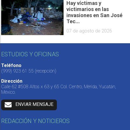
Hay víctimas y
victimarios en las
invasiones en San José
Tec...
07 de agosto de 2026
ESTUDIOS Y OFICINAS
Teléfono
(999) 923 61 55
(recepción)
Dirección
Calle 62 #508 Altos x 63 y 65 Col. Centro, Mérida, Yucatán,
México.
ENVIAR MENSAJE
REDACCIÓN Y NOTICIEROS