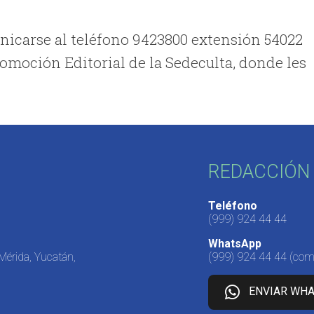
nicarse al teléfono 9423800 extensión 54022
omoción Editorial de la Sedeculta, donde les
REDACCIÓN 
Teléfono
(999) 924 44 44
WhatsApp
 Mérida, Yucatán,
(999) 924 44 44
(come
ENVIAR WH