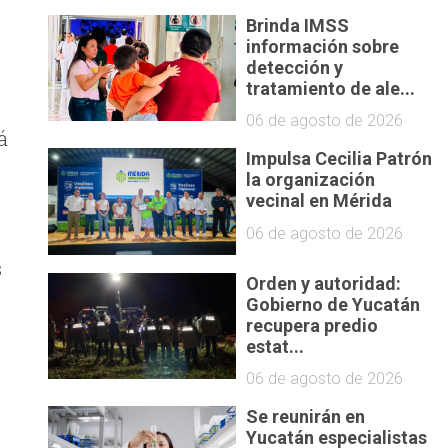
Brinda IMSS
información sobre
detección y
tratamiento de ale...
06 de agosto de 2026
á
Impulsa Cecilia Patrón
la organización
vecinal en Mérida
06 de agosto de 2026
s
Orden y autoridad:
Gobierno de Yucatán
recupera predio
estat...
06 de agosto de 2026
Se reunirán en
Yucatán especialistas