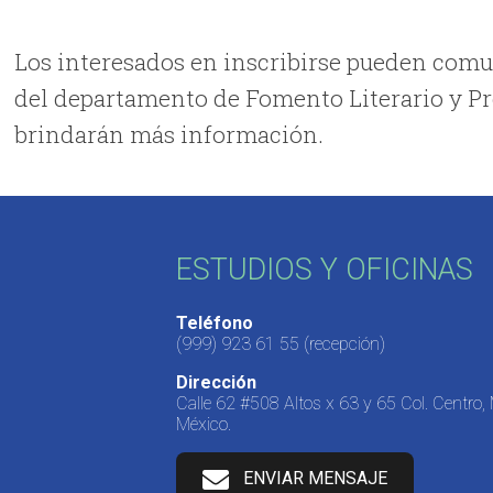
Los interesados en inscribirse pueden comu
del departamento de Fomento Literario y Pr
brindarán más información.
ESTUDIOS Y OFICINAS
Teléfono
(999) 923 61 55
(recepción)
Dirección
Calle 62 #508 Altos x 63 y 65 Col. Centro,
México.
ENVIAR MENSAJE