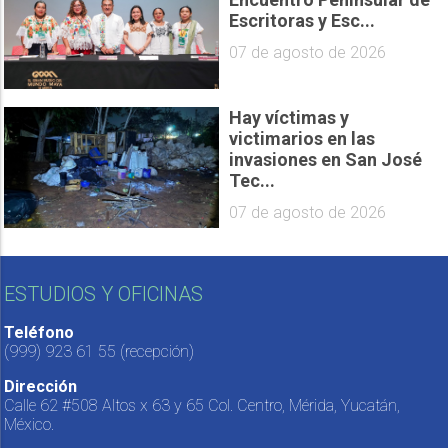
Escritoras y Esc...
07 de agosto de 2026
Hay víctimas y
victimarios en las
invasiones en San José
Tec...
07 de agosto de 2026
ESTUDIOS Y OFICINAS
Teléfono
(999) 923 61 55
(recepción)
Dirección
Calle 62 #508 Altos x 63 y 65 Col. Centro, Mérida, Yucatán,
México.