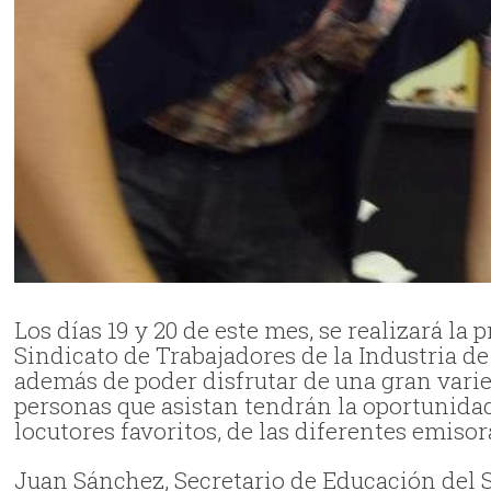
Los días 19 y 20 de este mes, se realizará l
Sindicato de Trabajadores de la Industria de
además de poder disfrutar de una gran varie
personas que asistan tendrán la oportunida
locutores favoritos, de las diferentes emiso
Juan Sánchez, Secretario de Educación del S