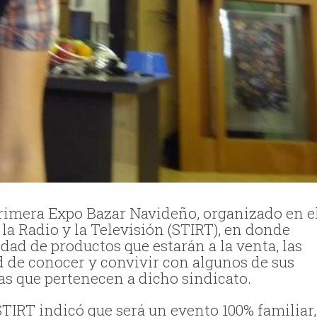
a primera Expo Bazar Navideño, organizado en e
 la Radio y la Televisión (STIRT), en donde
dad de productos que estarán a la venta, las
d de conocer y convivir con algunos de sus
ras que pertenecen a dicho sindicato.
TIRT indicó que será un evento 100% familiar,