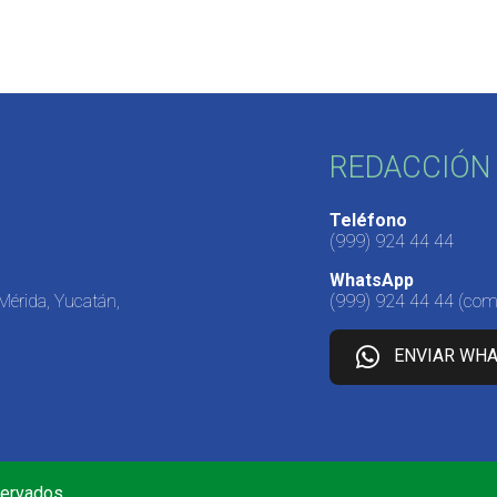
REDACCIÓN 
Teléfono
(999) 924 44 44
WhatsApp
 Mérida, Yucatán,
(999) 924 44 44
(come
ENVIAR WH
servados.