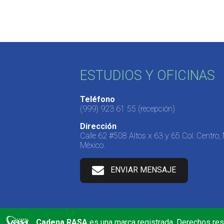
ESTUDIOS Y OFICINAS
Teléfono
(999) 923 61 55
(recepción)
Dirección
Calle 62 #508 Altos x 63 y 65 Col. Centro,
México.
ENVIAR MENSAJE
Cadena RASA
es una marca registrada. Derechos re