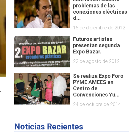
problemas de las
conexiones eléctricas
d...
15 de diciembre de 2012
Futuros artistas
presentan segunda
Expo Bazar.
22 de agosto de 2012
Se realiza Expo Foro
PYME AMEES en
Centro de
l
Convenciones Yu...
24 de octubre de 2014
Noticias Recientes