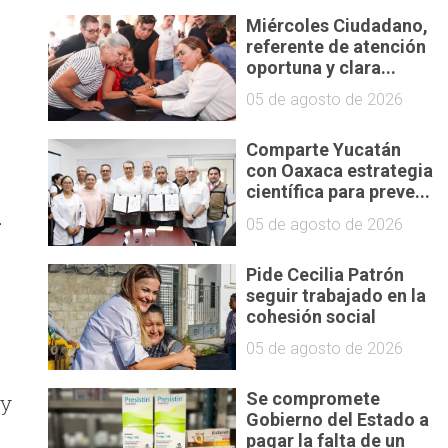
Miércoles Ciudadano,
referente de atención
oportuna y clara...
05 de agosto de 2026
Comparte Yucatán
con Oaxaca estrategia
científica para preve...
.
05 de agosto de 2026
Pide Cecilia Patrón
seguir trabajado en la
cohesión social
05 de agosto de 2026
Se compromete
 y
Gobierno del Estado a
pagar la falta de un