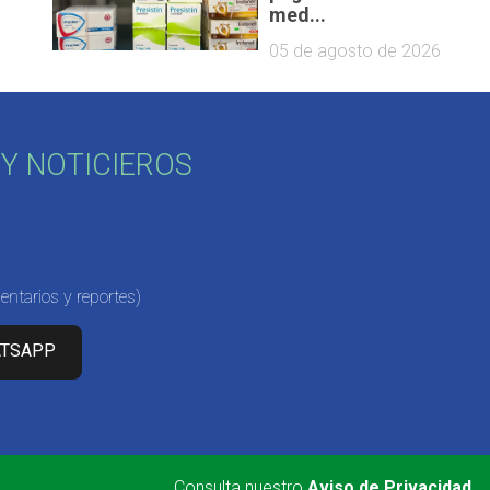
med...
05 de agosto de 2026
Y NOTICIEROS
ntarios y reportes)
ATSAPP
Consulta nuestro
Aviso de Privacidad
.