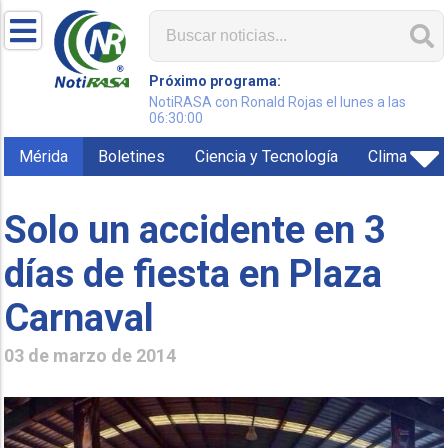
Próximo programa:
NotiRASA con Ronald Rojas el lunes a las
06:30:00
Mérida
Boletines
Ciencia y Tecnología
Clima
Solo un accidente en 3
días de fiesta en Plaza
Carnaval
03 de marzo de 2014