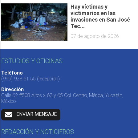
Hay víctimas y
victimarios en las
invasiones en San José
Tec...
07 de agosto de 2026
ESTUDIOS Y OFICINAS
Teléfono
(999) 923 61 55
(recepción)
Dirección
Calle 62 #508 Altos x 63 y 65 Col. Centro, Mérida, Yucatán,
México.
ENVIAR MENSAJE
REDACCIÓN Y NOTICIEROS