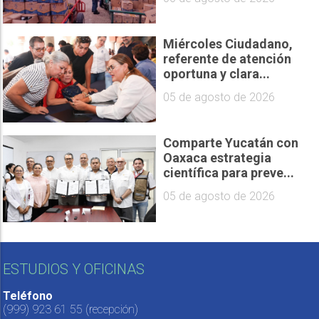
Miércoles Ciudadano,
referente de atención
oportuna y clara...
05 de agosto de 2026
Comparte Yucatán con
Oaxaca estrategia
científica para preve...
05 de agosto de 2026
ESTUDIOS Y OFICINAS
Teléfono
(999) 923 61 55
(recepción)