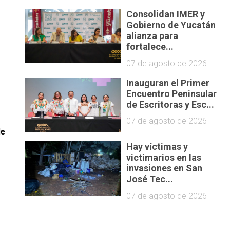
Consolidan IMER y
Gobierno de Yucatán
alianza para
fortalece...
07 de agosto de 2026
Inauguran el Primer
Encuentro Peninsular
de Escritoras y Esc...
07 de agosto de 2026
de
Hay víctimas y
victimarios en las
invasiones en San
José Tec...
07 de agosto de 2026