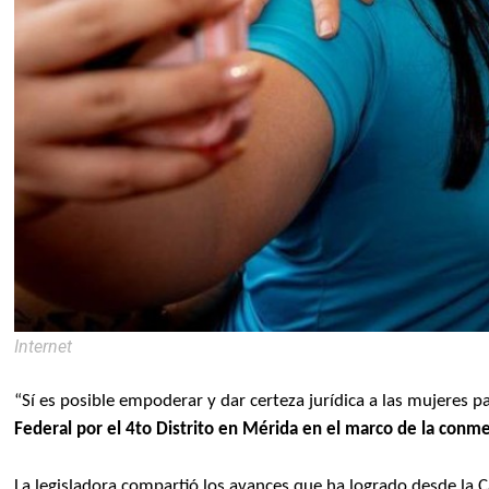
Internet
“Sí es posible empoderar y dar certeza jurídica a las mujeres pa
Federal por el 4to Distrito en Mérida en el marco de la con
La legisladora compartió los avances que ha logrado desde la