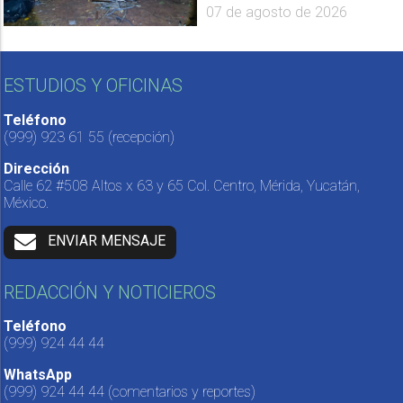
07 de agosto de 2026
ESTUDIOS Y OFICINAS
Teléfono
(999) 923 61 55
(recepción)
Dirección
Calle 62 #508 Altos x 63 y 65 Col. Centro, Mérida, Yucatán,
México.
ENVIAR MENSAJE
REDACCIÓN Y NOTICIEROS
Teléfono
(999) 924 44 44
WhatsApp
(999) 924 44 44
(comentarios y reportes)