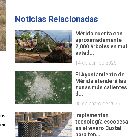
Noticias Relacionadas
Mérida cuenta con
aproximadamente
2,000 árboles en mal
estad...
14 de abril de 2025
El Ayuntamiento de
Mérida atenderá las
zonas más calientes
d...
08 de enero de 2025
Implementan
os 
tecnología escocesa
ar 
en el vivero Cuxtal
para ten...