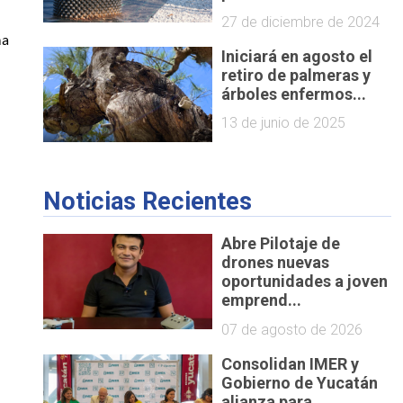
27 de diciembre de 2024
a 
Iniciará en agosto el
retiro de palmeras y
árboles enfermos...
13 de junio de 2025
Noticias Recientes
Abre Pilotaje de
drones nuevas
oportunidades a joven
emprend...
07 de agosto de 2026
Consolidan IMER y
Gobierno de Yucatán
alianza para