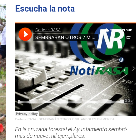
Escucha la nota
Cadena RASA
·
SEMBRARÁN OTROS 2 MIL ÁRBOLES EN MÉRIDA
En la cruzada forestal el Ayuntamiento sembró
más de nueve mil ejemplares.