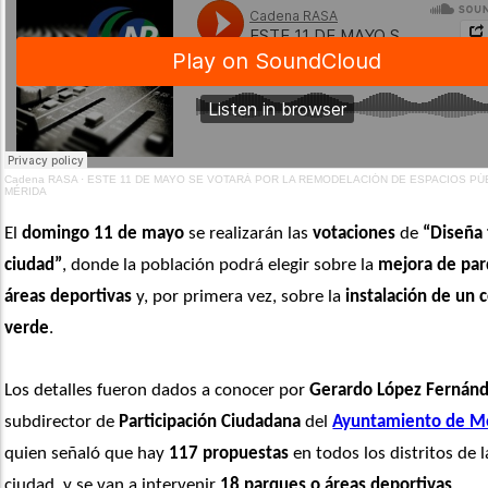
Cadena RASA
·
ESTE 11 DE MAYO SE VOTARÁ POR LA REMODELACIÓN DE ESPACIOS PÚ
MÉRIDA
El 
domingo 11 de mayo
 se realizarán las 
votaciones
 de 
“Diseña 
ciudad”
, donde la población podrá elegir sobre la 
mejora de pa
áreas deportivas
 y, por primera vez, sobre la 
instalación de un c
verde
.
Los detalles fueron dados a conocer por 
Gerardo López Fernán
subdirector de 
Participación Ciudadana
 del 
Ayuntamiento de M
quien señaló que hay 
117 propuestas
 en todos los distritos de la
ciudad, y se van a intervenir 
18 parques
o áreas deportivas
. 