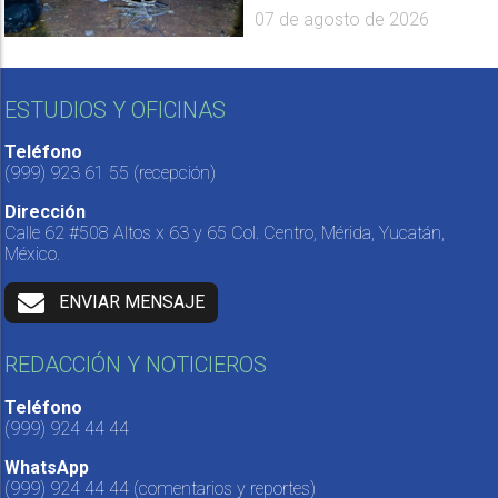
07 de agosto de 2026
ESTUDIOS Y OFICINAS
Teléfono
(999) 923 61 55
(recepción)
Dirección
Calle 62 #508 Altos x 63 y 65 Col. Centro, Mérida, Yucatán,
México.
ENVIAR MENSAJE
REDACCIÓN Y NOTICIEROS
Teléfono
(999) 924 44 44
WhatsApp
(999) 924 44 44
(comentarios y reportes)